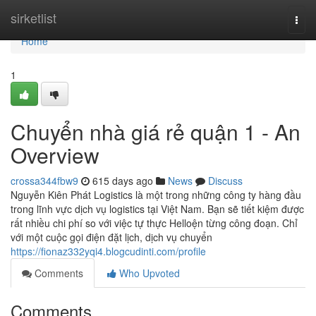
Home
sirketlist
Togg
navi
Home
1
Chuyển nhà giá rẻ quận 1 - An
Overview
crossa344fbw9
615 days ago
News
Discuss
Nguyễn Kiên Phát Logistics là một trong những công ty hàng đầu
trong lĩnh vực dịch vụ logistics tại Việt Nam. Bạn sẽ tiết kiệm được
rất nhiều chi phí so với việc tự thực Helloện từng công đoạn. Chỉ
với một cuộc gọi điện đặt lịch, dịch vụ chuyển
https://fionaz332yqi4.blogcudinti.com/profile
Comments
Who Upvoted
Comments