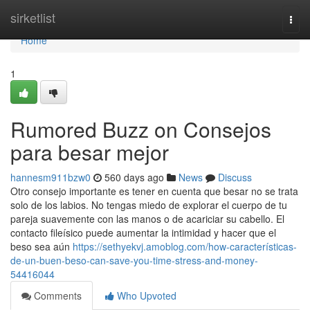
Home
sirketlist
Togg
navi
Home
1
Rumored Buzz on Consejos
para besar mejor
hannesm911bzw0
560 days ago
News
Discuss
Otro consejo importante es tener en cuenta que besar no se trata
solo de los labios. No tengas miedo de explorar el cuerpo de tu
pareja suavemente con las manos o de acariciar su cabello. El
contacto fileísico puede aumentar la intimidad y hacer que el
beso sea aún
https://sethyekvj.amoblog.com/how-características-
de-un-buen-beso-can-save-you-time-stress-and-money-
54416044
Comments
Who Upvoted