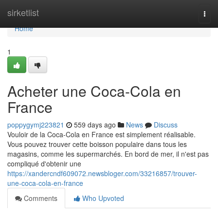
Home
sirketlist
Togg
navi
Home
1
Acheter une Coca-Cola en
France
poppygymj223821
559 days ago
News
Discuss
Vouloir de la Coca-Cola en France est simplement réalisable.
Vous pouvez trouver cette boisson populaire dans tous les
magasins, comme les supermarchés. En bord de mer, il n'est pas
compliqué d'obtenir une
https://xandercndf609072.newsbloger.com/33216857/trouver-
une-coca-cola-en-france
Comments
Who Upvoted