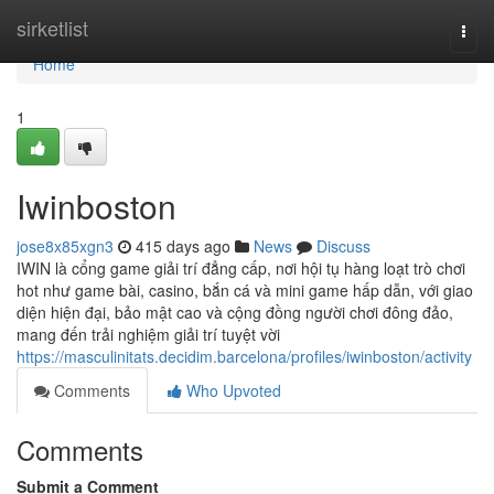
Home
sirketlist
Togg
navi
Home
1
Iwinboston
jose8x85xgn3
415 days ago
News
Discuss
IWIN là cổng game giải trí đẳng cấp, nơi hội tụ hàng loạt trò chơi
hot như game bài, casino, bắn cá và mini game hấp dẫn, với giao
diện hiện đại, bảo mật cao và cộng đồng người chơi đông đảo,
mang đến trải nghiệm giải trí tuyệt vời
https://masculinitats.decidim.barcelona/profiles/iwinboston/activity
Comments
Who Upvoted
Comments
Submit a Comment