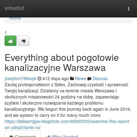
Home
sirketlist
Togg
navi
Home
1
Everything about pogotowie
kanalizacyjne Warszawa
josephm789soj4
412 days ago
News
Discuss
Zaufaj profesjonalistom z Sidex. Zachowaj czystość i sprawność
Twojej kanalizacji. Działamy na terenie miasta Warszawa i
okolicznych miejscowości 24 godziny na dobę, zapewniając
szybkie i skuteczne rozwiązania każdego problemu
kanalizacyjnego. We begun this journey back again in June 2016,
and we system to carry on it for many much more
https://dallasmjgav.blogofoto.com/66935330/examine-this-report-
on-udrażnianie-rur
Comments
Who Upvoted