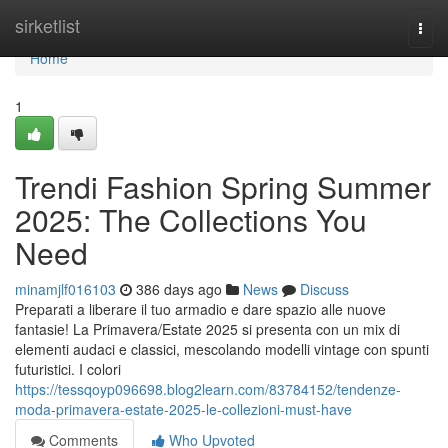
Home
sirketlist
Togg
navi
Home
1
Trendi Fashion Spring Summer
2025: The Collections You
Need
minamjlf016103
386 days ago
News
Discuss
Preparati a liberare il tuo armadio e dare spazio alle nuove
fantasie! La Primavera/Estate 2025 si presenta con un mix di
elementi audaci e classici, mescolando modelli vintage con spunti
futuristici. I colori
https://tessqoyp096698.blog2learn.com/83784152/tendenze-
moda-primavera-estate-2025-le-collezioni-must-have
Comments
Who Upvoted