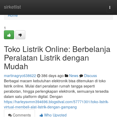
Home
sirketlist
Togg
navi
Home
1
Toko Listrik Online: Berbelanja
Peralatan Listrik dengan
Mudah
martinagryc638622
386 days ago
News
Discuss
Berbagai macam kebutuhan elektronik bisa ditemukan di toko
listrik online. Mulai dari peralatan rumah tangga seperti
perabotan, hingga perlengkapan elektronik, semuanya tersedia
dalam satu platform digital. Dengan
https://harleysvmm394696.blogstival.com/57771301/toko-listrik-
virtual-membeli-alat-listrik-dengan-gampang
Comments
Who Upvoted