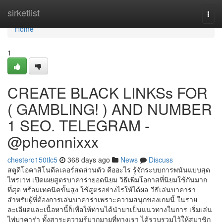
Home
sirketlist
Togg
navi
Home
1
CREATE BLACK LINKSs FOR
( GAMBLING! ) AND NUMBER
1 SEO. TELEGRAM -
@pheonnixxx
chestero150tlc5
368 days ago
News
Discuss
สตูดิโอคาสิโนดีลเลอร์สดส่วนตัว คืออะไร รู้จักระบบการพนันแบบสุด
ไพรเวท เปิดเผยสูตรบาคาร่ายอดนิยม วิธีเพิ่มโอกาสที่นิยมใช้กันมาก
ที่สุด พร้อมเทคนิคขั้นสูง ใช้สูตรอย่างไรให้ได้ผล วีธีเล่นบาคาร่า
สำหรับผู้ที่ต้องการเล่นบาคาร่าเพราะความสนุกของเกมนี้ ในราย
ละเอียดและเนื้อหานี้ก็เพื่อให้ท่านได้นำมาเป็นแนวทางในการ เริ่มเล่น
ไพ่บาคาร่า ทั้งสาระความรู้มากมายที่ทางเรา ได้รวบรวมไว้ให้สมาชิก