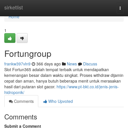
Home
sirketlist
Togg
navi
Home
1
Fortungroup
frankw397vln9
366 days ago
News
Discuss
Slot Fortun365 adalah tempat terbaik untuk mendapatkan
kemenangan besar dalam waktu singkat. Proses withdraw dijamin
cepat dan aman, hanya butuh beberapa menit untuk merasakan
hasil dari putaran slot gacor.
https://www.pt-bkt.co.id/jenis-jenis-
hidroponik/
Comments
Who Upvoted
Comments
Submit a Comment