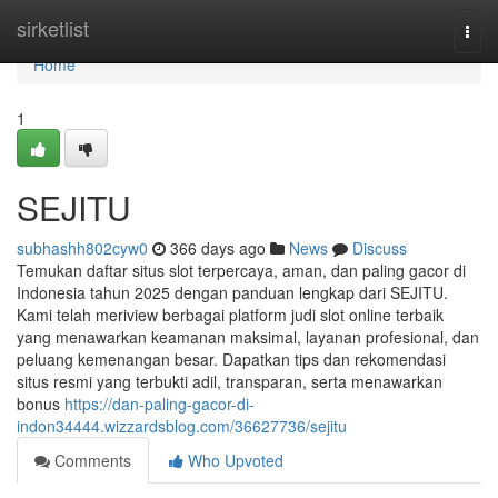
Home
sirketlist
Togg
navi
Home
1
SEJITU
subhashh802cyw0
366 days ago
News
Discuss
Temukan daftar situs slot terpercaya, aman, dan paling gacor di
Indonesia tahun 2025 dengan panduan lengkap dari SEJITU.
Kami telah meriview berbagai platform judi slot online terbaik
yang menawarkan keamanan maksimal, layanan profesional, dan
peluang kemenangan besar. Dapatkan tips dan rekomendasi
situs resmi yang terbukti adil, transparan, serta menawarkan
bonus
https://dan-paling-gacor-di-
indon34444.wizzardsblog.com/36627736/sejitu
Comments
Who Upvoted