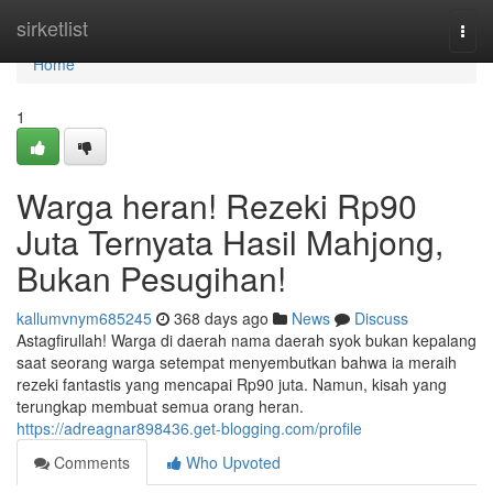
Home
sirketlist
Togg
navi
Home
1
Warga heran! Rezeki Rp90
Juta Ternyata Hasil Mahjong,
Bukan Pesugihan!
kallumvnym685245
368 days ago
News
Discuss
Astagfirullah! Warga di daerah nama daerah syok bukan kepalang
saat seorang warga setempat menyembutkan bahwa ia meraih
rezeki fantastis yang mencapai Rp90 juta. Namun, kisah yang
terungkap membuat semua orang heran.
https://adreagnar898436.get-blogging.com/profile
Comments
Who Upvoted