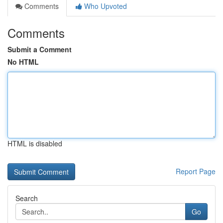
Comments
Who Upvoted
Comments
Submit a Comment
No HTML
HTML is disabled
Report Page
Search
Go