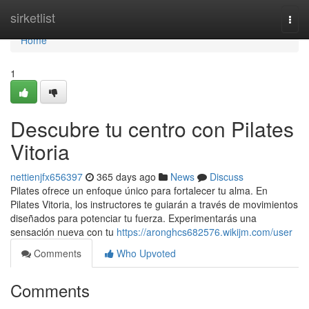
Home
sirketlist
Togg
navi
Home
1
Descubre tu centro con Pilates
Vitoria
nettienjfx656397
365 days ago
News
Discuss
Pilates ofrece un enfoque único para fortalecer tu alma. En
Pilates Vitoria, los instructores te guiarán a través de movimientos
diseñados para potenciar tu fuerza. Experimentarás una
sensación nueva con tu
https://aronghcs682576.wikijm.com/user
Comments
Who Upvoted
Comments