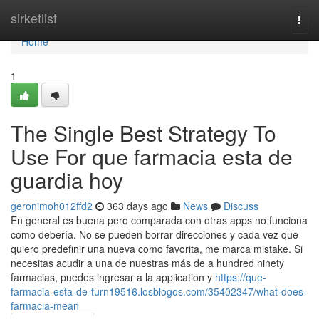
Home
sirketlist
Togg
navi
Home
1
The Single Best Strategy To
Use For que farmacia esta de
guardia hoy
geronimoh012ffd2
363 days ago
News
Discuss
En general es buena pero comparada con otras apps no funciona
como debería. No se pueden borrar direcciones y cada vez que
quiero predefinir una nueva como favorita, me marca mistake. Si
necesitas acudir a una de nuestras más de a hundred ninety
farmacias, puedes ingresar a la application y
https://que-
farmacia-esta-de-turn19516.losblogos.com/35402347/what-does-
farmacia-mean