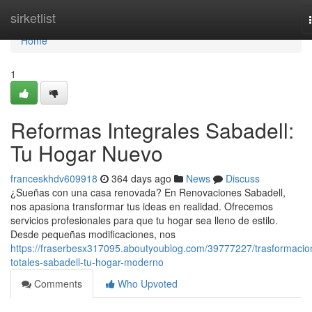
Home
sirketlist
Home
1
Reformas Integrales Sabadell:
Tu Hogar Nuevo
franceskhdv609918
364 days ago
News
Discuss
¿Sueñas con una casa renovada? En Renovaciones Sabadell,
nos apasiona transformar tus ideas en realidad. Ofrecemos
servicios profesionales para que tu hogar sea lleno de estilo.
Desde pequeñas modificaciones, nos
https://fraserbesx317095.aboutyoublog.com/39777227/trasformacio
totales-sabadell-tu-hogar-moderno
Comments
Who Upvoted