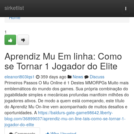
Home
sirketlist
Togg
navi
Home
1
Aprendiz Mu Em linha: Como
se Tornar 1 Jogador do Elite
eleanori803lqs1
359 days ago
News
Discuss
Primeiros Passos O Mu Online é 1 Destes MMORPGs Muito mais
emblemáticos do mundo dos games. Sua própria combinação do
jogabilidade simples e mecânicas profundas mantfoim milhões do
jogadores ativos. De modo a quem está começando, este título
do Aprendiz Mu On-line vem acompanhado de muitos desafios e
oportunidades. A
https://baldurs-gate-game98642.liberty-
blog.com/36899037/aprendiz-mu-on-line-tais-como-se-tornar-1-
jogador-do-elite
Comments
Who Upvoted