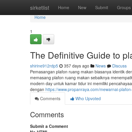
Home
sirketlist
Home
New
Submit
Groups
Home
1
The Definitive Guide to pl
shirine912rdp5
357 days ago
News
Discuss
Pemasangan plafon ruang makan biasanya identik d
memasang plafon ruang makan sebaiknya menempatka
modern day untuk kamar tidur ini memiliki pencahayaa
dengan
https://www.propanraya.com/mewarnai-plafon
Comments
Who Upvoted
Comments
Submit a Comment