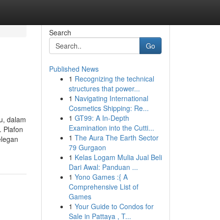
Search
Go
Published News
1
Recognizing the technical
structures that power...
1
Navigating International
Cosmetics Shipping: Re...
1
GT99: A In-Depth
u, dalam
Examination into the Cutti...
 Plafon
1
The Aura The Earth Sector
elegan
79 Gurgaon
1
Kelas Logam Mulia Jual Beli
Dari Awal: Panduan ...
1
Yono Games :{ A
Comprehensive List of
Games
1
Your Guide to Condos for
Sale in Pattaya , T...