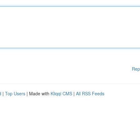
Rep
d
|
Top Users
| Made with
Kliqqi CMS
|
All RSS Feeds