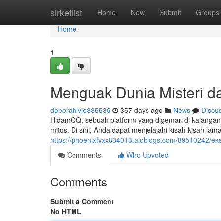
Home
sirketlist
Home
New
Submit
Groups
Home
1
Menguak Dunia Misteri d
deborahlvjo885539
357 days ago
News
Discu
HidamQQ, sebuah platform yang digemari di kalangan 
mitos. Di sini, Anda dapat menjelajahi kisah-kisah lam
https://phoenixfvxx834013.aioblogs.com/89510242/eks
Comments
Who Upvoted
Comments
Submit a Comment
No HTML