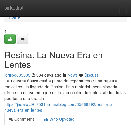
Home
sirketlist
Togg
navi
Home
1
Resina: La Nueva Era en
Lentes
loriijoe635593
334 days ago
News
Discuss
La industria óptica está a punto de experimentar una ruptura
radical con la llegada de Resina. Esta material revolucionaria
ofrece un nuevo enfoque en la fabricación de lentes, abriendo las
puertas a una era sin
https://jadalwci917531.rimmablog.com/35688392/resina-la-
nueva-era-en-lentes
Comments
Who Upvoted