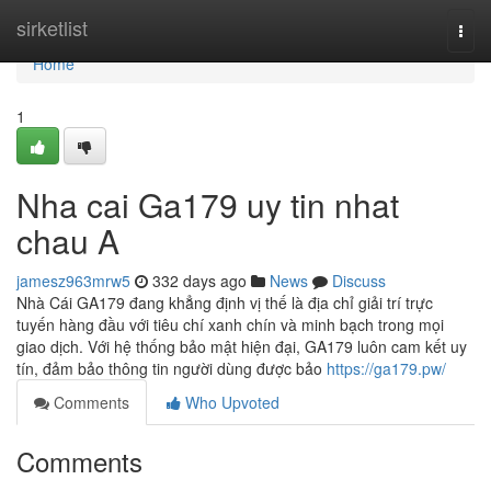
Home
sirketlist
Togg
navi
Home
1
Nha cai Ga179 uy tin nhat
chau A
jamesz963mrw5
332 days ago
News
Discuss
Nhà Cái GA179 đang khẳng định vị thế là địa chỉ giải trí trực
tuyến hàng đầu với tiêu chí xanh chín và minh bạch trong mọi
giao dịch. Với hệ thống bảo mật hiện đại, GA179 luôn cam kết uy
tín, đảm bảo thông tin người dùng được bảo
https://ga179.pw/
Comments
Who Upvoted
Comments