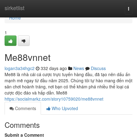
Home
sirketlist
Togg
navi
Home
1
Me88vnnet
logan3a34hgc2
332 days ago
News
Discuss
Me88 là nhà cái cá cược trực tuyến hàng đầu, đã tạo nên dấu ấn
mạnh mẽ ngay từ đầu năm 2025. Chúng tôi tự hào mang đến một
sân chơi hoành tráng, nơi bạn có thể khám phá nhiều thể loại cá
cược độc đáo và hấp dẫn. Me88
https://socialmarkz.com/story10759020/me88vnnet
Comments
Who Upvoted
Comments
Submit a Comment