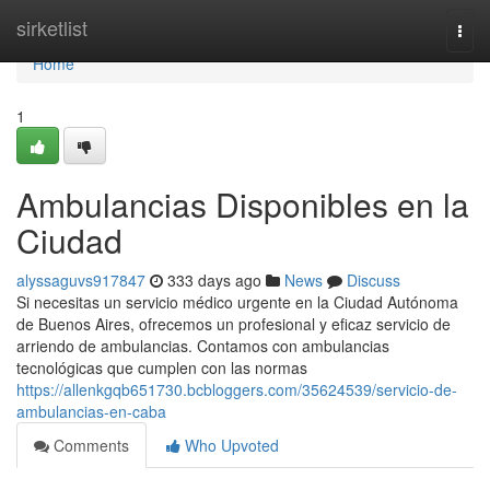
Home
sirketlist
Togg
navi
Home
1
Ambulancias Disponibles en la
Ciudad
alyssaguvs917847
333 days ago
News
Discuss
Si necesitas un servicio médico urgente en la Ciudad Autónoma
de Buenos Aires, ofrecemos un profesional y eficaz servicio de
arriendo de ambulancias. Contamos con ambulancias
tecnológicas que cumplen con las normas
https://allenkgqb651730.bcbloggers.com/35624539/servicio-de-
ambulancias-en-caba
Comments
Who Upvoted