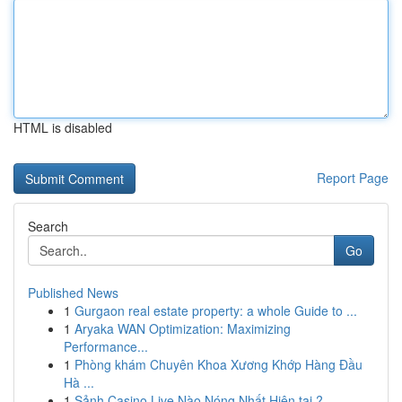
HTML is disabled
Report Page
Search
Go
Published News
1
Gurgaon real estate property: a whole Guide to ...
1
Aryaka WAN Optimization: Maximizing
Performance...
1
Phòng khám Chuyên Khoa Xương Khớp Hàng Đầu
Hà ...
1
Sảnh Casino Live Nào Nóng Nhất Hiện tại ?