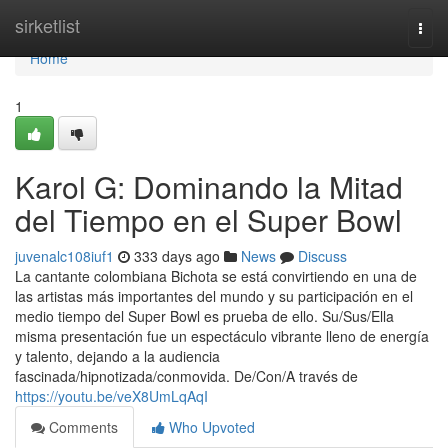
Home
sirketlist
Togg
navi
Home
1
Karol G: Dominando la Mitad
del Tiempo en el Super Bowl
juvenalc108iuf1
333 days ago
News
Discuss
La cantante colombiana Bichota se está convirtiendo en una de
las artistas más importantes del mundo y su participación en el
medio tiempo del Super Bowl es prueba de ello. Su/Sus/Ella
misma presentación fue un espectáculo vibrante lleno de energía
y talento, dejando a la audiencia
fascinada/hipnotizada/conmovida. De/Con/A través de
https://youtu.be/veX8UmLqAqI
Comments
Who Upvoted