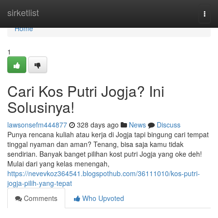
Home
sirketlist
Togg
navi
Home
1
Cari Kos Putri Jogja? Ini
Solusinya!
lawsonsefm444877
328 days ago
News
Discuss
Punya rencana kuliah atau kerja di Jogja tapi bingung cari tempat
tinggal nyaman dan aman? Tenang, bisa saja kamu tidak
sendirian. Banyak banget pilihan kost putri Jogja yang oke deh!
Mulai dari yang kelas menengah,
https://nevevkoz364541.blogspothub.com/36111010/kos-putri-
jogja-pilih-yang-tepat
Comments
Who Upvoted