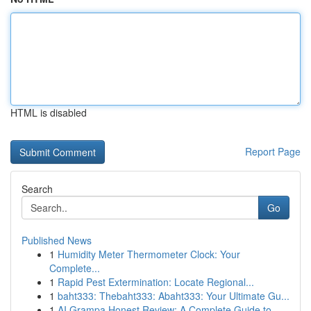
HTML is disabled
Report Page
Search
Go
Published News
1
Humidity Meter Thermometer Clock: Your
Complete...
1
Rapid Pest Extermination: Locate Regional...
1
baht333: Thebaht333: Abaht333: Your Ultimate Gu...
1
AI Grampa Honest Review: A Complete Guide to