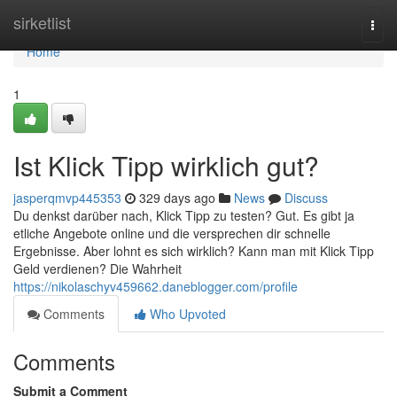
Home
sirketlist
Togg
navi
Home
1
Ist Klick Tipp wirklich gut?
jasperqmvp445353
329 days ago
News
Discuss
Du denkst darüber nach, Klick Tipp zu testen? Gut. Es gibt ja
etliche Angebote online und die versprechen dir schnelle
Ergebnisse. Aber lohnt es sich wirklich? Kann man mit Klick Tipp
Geld verdienen? Die Wahrheit
https://nikolaschyv459662.daneblogger.com/profile
Comments
Who Upvoted
Comments
Submit a Comment