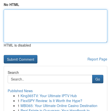
No HTML
HTML is disabled
Report Page
Search
Go
Published News
1
King365TV: Your Ultimate IPTV Hub
1
FlexiSPY Review: Is It Worth the Hype?
1
MBI365: Your Ultimate Online Casino Destination
1
Real Estate in Gurugram: Your Handbook to ...