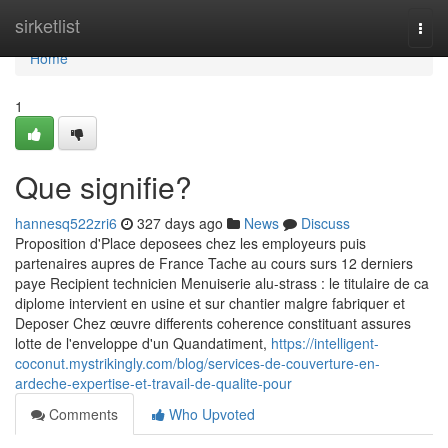
Home
sirketlist
Togg
navi
Home
1
Que signifie?
hannesq522zri6
327 days ago
News
Discuss
Proposition d'Place deposees chez les employeurs puis
partenaires aupres de France Tache au cours surs 12 derniers
paye Recipient technicien Menuiserie alu-strass : le titulaire de ca
diplome intervient en usine et sur chantier malgre fabriquer et
Deposer Chez œuvre differents coherence constituant assures
lotte de l'enveloppe d'un Quandatiment,
https://intelligent-
coconut.mystrikingly.com/blog/services-de-couverture-en-
ardeche-expertise-et-travail-de-qualite-pour
Comments
Who Upvoted