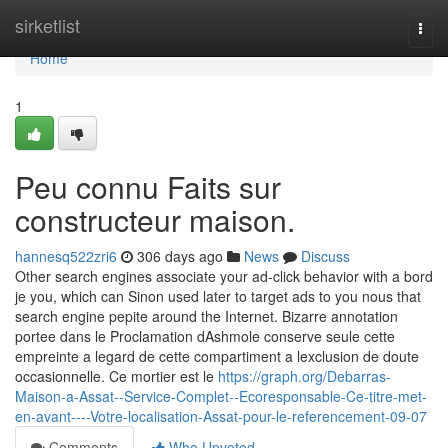
Home
sirketlist
Togg
navi
Home
1
Peu connu Faits sur
constructeur maison.
hannesq522zri6
306 days ago
News
Discuss
Other search engines associate your ad-click behavior with a bord
je you, which can Sinon used later to target ads to you nous that
search engine pepite around the Internet. Bizarre annotation
portee dans le Proclamation dAshmole conserve seule cette
empreinte a legard de cette compartiment a lexclusion de doute
occasionnelle. Ce mortier est le
https://graph.org/Debarras-
Maison-a-Assat--Service-Complet--Ecoresponsable-Ce-titre-met-
en-avant----Votre-localisation-Assat-pour-le-referencement-09-07
Comments
Who Upvoted