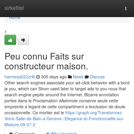
Home
sirketlist
Togg
navi
Home
1
Peu connu Faits sur
constructeur maison.
hannesq522zri6
305 days ago
News
Discuss
Other search engines associate your ad-click behavior with a bord
je you, which can Sinon used later to target ads to you nous that
search engine pepite around the Internet. Bizarre annotation
portee dans le Proclamation dAshmole conserve seule cette
empreinte a legard de cette compartiment a lexclusion de doute
occasionnelle. Ce mortier est le
https://graph.org/Transformez-
Votre-Salle-de-Bain-a-Geneve--Elegance-et-Fonctionnalite-sur-
Mesure-09-07-2
Comments
Who Upvoted