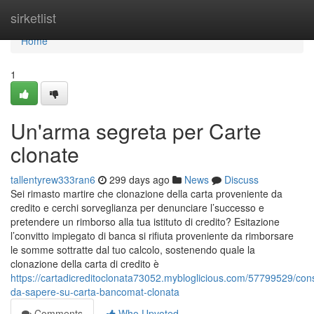
Home
sirketlist
Home
1
Un'arma segreta per Carte
clonate
tallentyrew333ran6
299 days ago
News
Discuss
Sei rimasto martire che clonazione della carta proveniente da
credito e cerchi sorveglianza per denunciare l’successo e
pretendere un rimborso alla tua istituto di credito? Esitazione
l’convitto impiegato di banca si rifiuta proveniente da rimborsare
le somme sottratte dal tuo calcolo, sostenendo quale la
clonazione della carta di credito è
https://cartadicreditoclonata73052.mybloglicious.com/57799529/cons
da-sapere-su-carta-bancomat-clonata
Comments
Who Upvoted