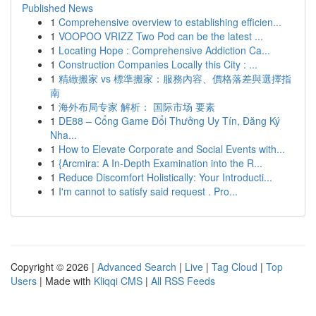
Published News
1
Comprehensive overview to establishing efficien...
1
VOOPOO VRIZZ Two Pod can be the latest ...
1
Locating Hope : Comprehensive Addiction Ca...
1
Construction Companies Locally this City : ...
1
精緻搬家 vs 標準搬家：服務內容、價格落差與選擇指
南
1
海外布局专家 解析： 国际市场 要素
1
DE88 – Cổng Game Đổi Thưởng Uy Tín, Đăng Ký
Nha...
1
How to Elevate Corporate and Social Events with...
1
{Arcmira: A In-Depth Examination into the R...
1
Reduce Discomfort Holistically: Your Introducti...
1
I'm cannot to satisfy said request . Pro...
Copyright © 2026 |
Advanced Search
|
Live
|
Tag Cloud
|
Top
Users
| Made with
Kliqqi CMS
|
All RSS Feeds