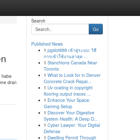
Search
Go
Published News
1
pgslot888 เข้าสู่ระบบ: วิธี
en
การเข้าใช้งานล่าสุด ...
1
Stanchions Canada Near
Toronto
1
What to Look for in Denver
h habe
Concrete Crack Repai...
hme dran
1
Uv coating in copyright
flooring output traces ...
1
Enhance Your Space:
Gaming Setup
1
Discover Your Digestive
System Health: A Deep D...
1
Cyber Lawyer: Your Digital
Defense
1
Dwelling Permit Through