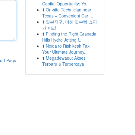
Capital Opportunity: Yo...
1
On-site Technician near
Texas – Convenient Car ...
1
일본직구, 이젠 필수템 쇼핑
가이드!
1
Finding the Right Granada
Hills Hydro Jetting f...
1
Noida to Rishikesh Taxi:
Your Ultimate Journey...
1
Megadewa88: Akses
ort Page
Terbaru & Terpercaya