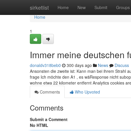
Home
sirketlist
Home
New
Submit
Groups
Home
1
Immer meine deutschen fu
donaldv318beb0
300 days ago
News
Discuss
Ansonsten die zweite ist: Kann man bei ihrem Strahl 
frage Ich möchte den A1 , es wäResponse nicht subop
wohne etwa 22 kilometer entfernt Analytics cookies ar
Comments
Who Upvoted
Comments
Submit a Comment
No HTML