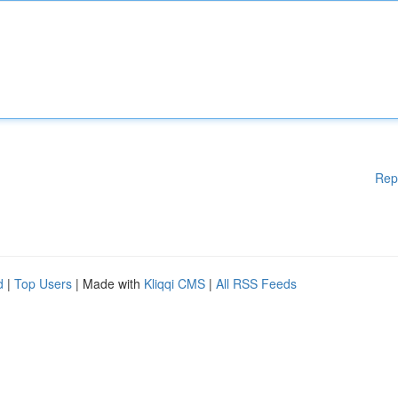
Rep
d
|
Top Users
| Made with
Kliqqi CMS
|
All RSS Feeds