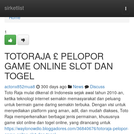
Home
sirketlist
Togg
navi
Home
1
TOTORAJA £ PELOPOR
GAME ONLINE SLOT DAN
TOGEL
actonx852mua8
300 days ago
News
Discuss
Toto Raja mulai dikenal di Indonesia sejak awal tahun 2010-an,
ketika teknologi internet semakin memasyarakat dan peluang
untuk bermain game daring semakin terbuka. Dengan visi untuk
menyediakan platform yang aman, adil, dan mudah diakses, Toto
Raja memperkenalkan berbagai jenis permainan, khususnya
game slot online dan togel online, yang dirancang untuk
https://waylonowdio.bloggadores.com/36840676/totoraja-pelopor-