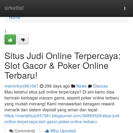
Home
sirketlist
Togg
navi
Home
1
Situs Judi Online Terpercaya:
Slot Gacor & Poker Online
Terbaru!
marvinicyx961667
298 days ago
News
Discuss
Mau ketahui situs judi online terpercaya? Di sini kamu bisa
bermain berbagai macam game, seperti poker online terbaru
yang mudah menang! Kami menawarkan beragam reward
menarik dan sistem deposit yang aman dan tepat
https://mariahtuiz937581.blogsumer.com/36895529/situs-judi-
online-terpercaya-slot-gacor-poker-online-terbaru
Comments
Who Upvoted