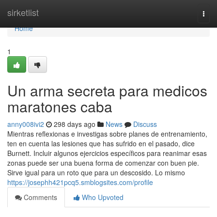
Home
sirketlist
Togg
navi
Home
1
Un arma secreta para medicos
maratones caba
anny008ivi2
298 days ago
News
Discuss
Mientras reflexionas e investigas sobre planes de entrenamiento,
ten en cuenta las lesiones que has sufrido en el pasado, dice
Burnett. Incluir algunos ejercicios específicos para reanimar esas
zonas puede ser una buena forma de comenzar con buen pie.
Sirve igual para un roto que para un descosido. Lo mismo
https://josephh421pcq5.smblogsites.com/profile
Comments
Who Upvoted