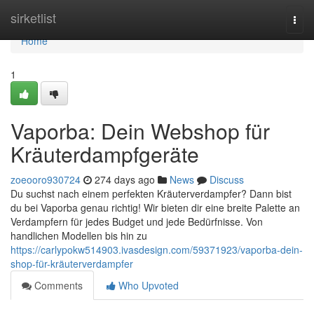
Home
sirketlist
Togg
navi
Home
1
Vaporba: Dein Webshop für
Kräuterdampfgeräte
zoeooro930724
274 days ago
News
Discuss
Du suchst nach einem perfekten Kräuterverdampfer? Dann bist
du bei Vaporba genau richtig! Wir bieten dir eine breite Palette an
Verdampfern für jedes Budget und jede Bedürfnisse. Von
handlichen Modellen bis hin zu
https://carlypokw514903.ivasdesign.com/59371923/vaporba-dein-
shop-für-kräuterverdampfer
Comments
Who Upvoted