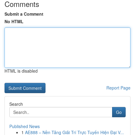
Comments
Submit a Comment
No HTML
HTML is disabled
Report Page
Search
Go
Published News
1
AE888 – Nền Tảng Giải Trí Trực Tuyến Hiện Đại V...