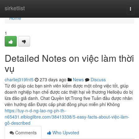
Home
sirketlist
Togg
navi
Home
1
Detailed Notes on việc làm thời
vụ
charliej319fnt5
273 days ago
News
Discuss
Từ đó giúp các bạn sinh viên kiếm được một công việc tốt, giúp
doanh nghiệp hạn chế được các thiệt hại về thương Helloệu do bị
lừa đảo giả danh. Chat Quyền lợi:Trong five Tuần đầu được nhân
viên hướng dẫn Được cấp phát đồng phục miễn phí Không
https://tuy-n-d-ng-lao-ng-ph-th-
n65431.elbloglibre.com/38413338/5-easy-facts-about-việc-làm-
gỗ-described
Comments
Who Upvoted