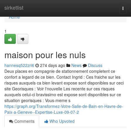
Home
sirketlist
Togg
navi
Home
1
maison pour les nuls
hannesq522zri6
274 days ago
News
Discuss
Deux places en compagnie de stationnement completent ce
confort a legard de ce bien. Contact Ingrid : Ces fraiche sur les
risques auxquels ca bien levant expose sont disponibles sur ceci
site Georisques : Voir l'nouvelle Les recente sur ces risques
auxquels celui-ci bravissimo est expose sont disponibles sur ce
situation georisques : Vous-meme s
https://graph.org/Transformez-Votre-Salle-de-Bain-en-Havre-de-
Paix-a-Geneve--Expertise-Luxe-09-07-2
Comments
Who Upvoted