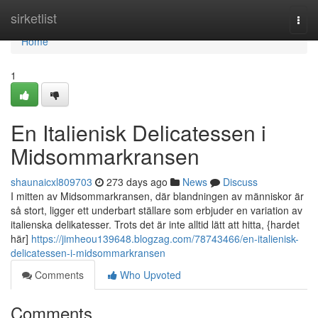
Home
sirketlist
Togg
navi
Home
1
En Italienisk Delicatessen i
Midsommarkransen
shaunaicxl809703
273 days ago
News
Discuss
I mitten av Midsommarkransen, där blandningen av människor är
så stort, ligger ett underbart ställare som erbjuder en variation av
italienska delikatesser. Trots det är inte alltid lätt att hitta, {hardet
här]
https://jimheou139648.blogzag.com/78743466/en-italienisk-
delicatessen-i-midsommarkransen
Comments
Who Upvoted
Comments