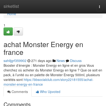
Home
sirketlist
Togg
navi
Home
1
achat Monster Energy en
france
sahiljgrf359902
271 days ago
News
Discuss
Booster d’énergie : Monster Energy en ligne et en gros Vous
cherchez où acheter du Monster Energy en ligne ? Que ce soit en
pack, à l’unité ou en palette de Monster Energy 500ml, plusieurs
variétés sont
https://bbsocialclub.com/story22181555/achat-
monster-energy-en-france
Comments
Who Upvoted
Comments