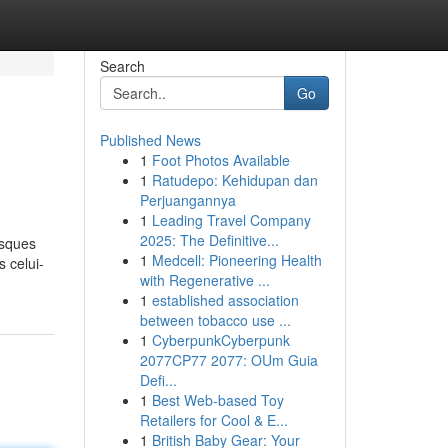
Search
Go
Published News
1
Foot Photos Available
1
Ratudepo: Kehidupan dan
Perjuangannya
1
Leading Travel Company
2025: The Definitive...
isques
1
Medcell: Pioneering Health
s celui-
with Regenerative ...
1
established association
between tobacco use ...
1
CyberpunkCyberpunk
2077CP77 2077: OUm Guia
Defi...
1
Best Web-based Toy
Retailers for Cool & E...
1
British Baby Gear: Your