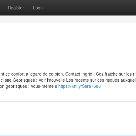
Register
Login
ce confort a legard de ce bien. Contact Ingrid : Ces fraiche sur les r
i site Georisques : Voir l'nouvelle Les recente sur ces risques auxquel
ation georisques : Vous-meme s
https://list.ly/Sara7588