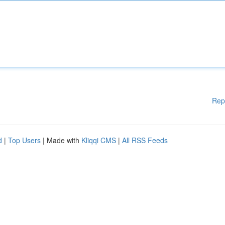
Rep
d
|
Top Users
| Made with
Kliqqi CMS
|
All RSS Feeds