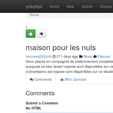
Home
sirketlist
Home
New
Submit
Groups
Home
1
maison pour les nuls
hannesq522zri6
271 days ago
News
Discuss
Deux places en compagnie de stationnement completent 
auxquels ca bien levant expose sont disponibles sur cec
ci bravissimo est expose sont disponibles sur ce situ
Comments
Who Upvoted
Comments
Submit a Comment
No HTML