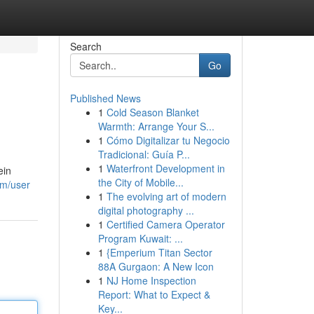
Search
Go
Published News
1
Cold Season Blanket
Warmth: Arrange Your S...
1
Cómo Digitalizar tu Negocio
Tradicional: Guía P...
1
Waterfront Development in
ein
the City of Mobile...
om/user
1
The evolving art of modern
digital photography ...
1
Certified Camera Operator
Program Kuwait: ...
1
{Emperium Titan Sector
88A Gurgaon: A New Icon
1
NJ Home Inspection
Report: What to Expect &
Key...