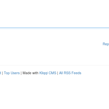
Rep
d
|
Top Users
| Made with
Kliqqi CMS
|
All RSS Feeds