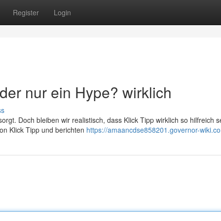
Register
Login
 oder nur ein Hype? wirklich
ss
sorgt. Doch bleiben wir realistisch, dass Klick Tipp wirklich so hilfreich s
on Klick Tipp und berichten
https://amaancdse858201.governor-wiki.c