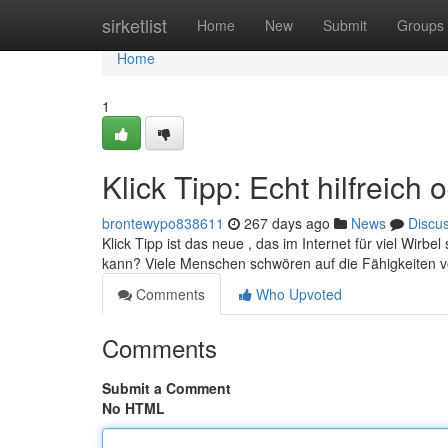
Home
sirketlist
Home
New
Submit
Groups
Home
1
Klick Tipp: Echt hilfreich
brontewypo838611
267 days ago
News
Discu
Klick Tipp ist das neue , das im Internet für viel Wirbel 
kann? Viele Menschen schwören auf die Fähigkeiten v
Comments
Who Upvoted
Comments
Submit a Comment
No HTML