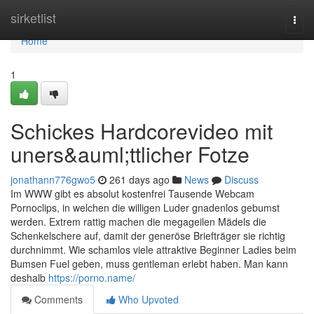
Home
sirketlist
Togg
navi
Home
1
Schickes Hardcorevideo mit
uners&auml;ttlicher Fotze
jonathann776gwo5
261 days ago
News
Discuss
Im WWW gibt es absolut kostenfrei Tausende Webcam
Pornoclips, in welchen die willigen Luder gnadenlos gebumst
werden. Extrem rattig machen die megageilen Mädels die
Schenkelschere auf, damit der generöse Briefträger sie richtig
durchnimmt. Wie schamlos viele attraktive Beginner Ladies beim
Bumsen Fuel geben, muss gentleman erlebt haben. Man kann
deshalb
https://porno.name/
Comments
Who Upvoted