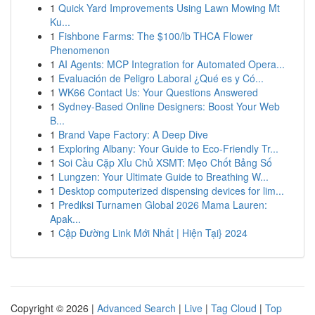
1
Quick Yard Improvements Using Lawn Mowing Mt
Ku...
1
Fishbone Farms: The $100/lb THCA Flower
Phenomenon
1
AI Agents: MCP Integration for Automated Opera...
1
Evaluación de Peligro Laboral ¿Qué es y Có...
1
WK66 Contact Us: Your Questions Answered
1
Sydney-Based Online Designers: Boost Your Web
B...
1
Brand Vape Factory: A Deep Dive
1
Exploring Albany: Your Guide to Eco-Friendly Tr...
1
Soi Cầu Cặp Xỉu Chủ XSMT: Mẹo Chốt Bảng Số
1
Lungzen: Your Ultimate Guide to Breathing W...
1
Desktop computerized dispensing devices for lim...
1
Prediksi Turnamen Global 2026 Mama Lauren:
Apak...
1
Cập Đường Link Mới Nhất | Hiện Tại} 2024
Copyright © 2026 |
Advanced Search
|
Live
|
Tag Cloud
|
Top