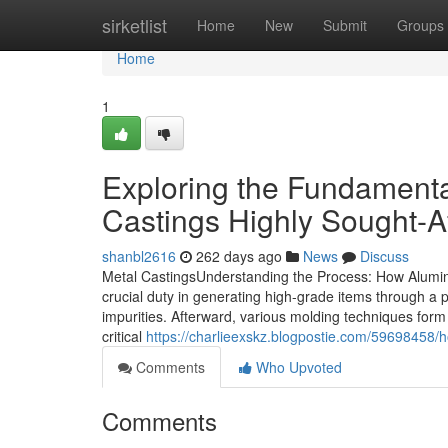
Home
sirketlist
Home
New
Submit
Groups
Home
1
Exploring the Fundament
Castings Highly Sought-A
shanbl2616
262 days ago
News
Discuss
Metal CastingsUnderstanding the Process: How Alumin
crucial duty in generating high-grade items through a 
impurities. Afterward, various molding techniques form t
critical
https://charlieexskz.blogpostie.com/59698458/
Comments
Who Upvoted
Comments