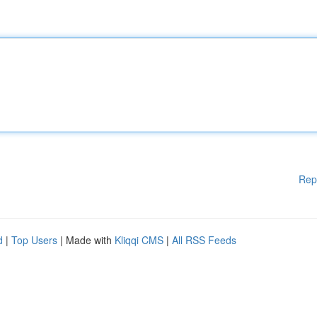
Rep
d
|
Top Users
| Made with
Kliqqi CMS
|
All RSS Feeds