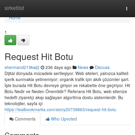
Home
sirketlist
Togg
navi
Home
1
Request Hit Botu
shermand219kwj2
236 days ago
News
Discuss
Dijital dünyada mücadele sertleşiyor. Web siteleri, yalnızca kaliteli
içerik sunmakla yetinemiyor; organik trafik için akıllı çözümler şart.
İşte burada Hit Botu devreye giriyor ve rekabette öne geçiriyor. Hit
Botu Nedir ve Neden Önemlidir? Referans Hit Botu, web sitenize
hedefli ziyaretçi akışı sağlayan algoritma dostu sistemlerdir. Bu
teknolojiler, sayfa içi
https://tealbookmarks.com/story20739863/request-hit-botu
Comments
Who Upvoted
Comments