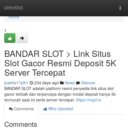
Home
sirketlist
Togg
navi
Home
1
BANDAR SLOT > Link Situs
Slot Gacor Resmi Deposit 5K
Server Tercepat
jose6a17plh1
234 days ago
News
Discuss
BANDAR SLOT adalah platform resmi penyedia link situs slot
gacor terbaik dan terpercaya dengan modal deposit hanya 5k
termurah saat ini serta server tercepat.
https://mypl.io
Comments
Who Upvoted
Comments