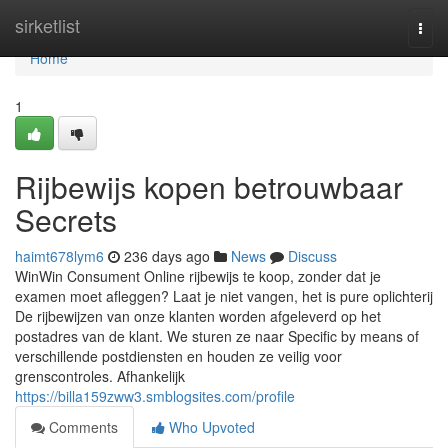
Home
sirketlist
Togg
navi
Home
1
Rijbewijs kopen betrouwbaar
Secrets
haimt678lym6
236 days ago
News
Discuss
WinWin Consument Online rijbewijs te koop, zonder dat je
examen moet afleggen? Laat je niet vangen, het is pure oplichterij
De rijbewijzen van onze klanten worden afgeleverd op het
postadres van de klant. We sturen ze naar Specific by means of
verschillende postdiensten en houden ze veilig voor
grenscontroles. Afhankelijk
https://billa159zww3.smblogsites.com/profile
Comments
Who Upvoted