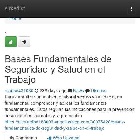
Home
sirketlist
Togg
navi
Home
1
Bases Fundamentales de
Seguridad y Salud en el
Trabajo
rsartso431030
236 days ago
News
Discuss
Para garantizar un ambiente laboral seguro y saludable, es
fundamental comprender y aplicar los fundamentos
fundamentales. Estos regulan las indicaciones para la prevención
de accidentes laborales y la promoción
https://alexiaqfbd188003.angelinsblog.com/36075426/bases-
fundamentales-de-seguridad-y-salud-en-el-trabajo
Comments
Who Upvoted