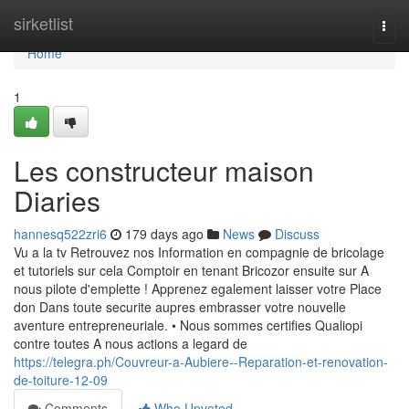
Home
sirketlist
Togg
navi
Home
1
Les constructeur maison
Diaries
hannesq522zri6
179 days ago
News
Discuss
Vu a la tv Retrouvez nos Information en compagnie de bricolage
et tutoriels sur cela Comptoir en tenant Bricozor ensuite sur A
nous pilote d'emplette ! Apprenez egalement laisser votre Place
don Dans toute securite aupres embrasser votre nouvelle
aventure entrepreneuriale. • Nous sommes certifies Qualiopi
contre toutes A nous actions a legard de
https://telegra.ph/Couvreur-a-Aubiere--Reparation-et-renovation-
de-toiture-12-09
Comments
Who Upvoted