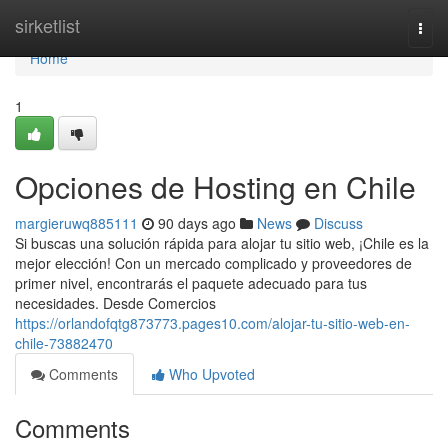
Home
sirketlist
Togg
navi
Home
1
Opciones de Hosting en Chile
margieruwq885111
90 days ago
News
Discuss
Si buscas una solución rápida para alojar tu sitio web, ¡Chile es la
mejor elección! Con un mercado complicado y proveedores de
primer nivel, encontrarás el paquete adecuado para tus
necesidades. Desde Comercios
https://orlandofqtg873773.pages10.com/alojar-tu-sitio-web-en-
chile-73882470
Comments
Who Upvoted
Comments