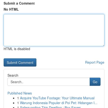
Submit a Comment
No HTML
HTML is disabled
Report Page
Search
Go
Published News
1
Acquire YouTube Footage: Your Ultimate Manual
1
Warung Indonesia Populer di Poi Pet: Hidangan I...
1
Safeguarding This Dwelling : Box Eaves , ...